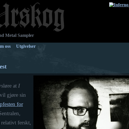
d Metal Sampler
m oss
Utgivelser
est
sløre at
I
il gjøre sin
ppfesten for
entralen,
elativt ferskt,