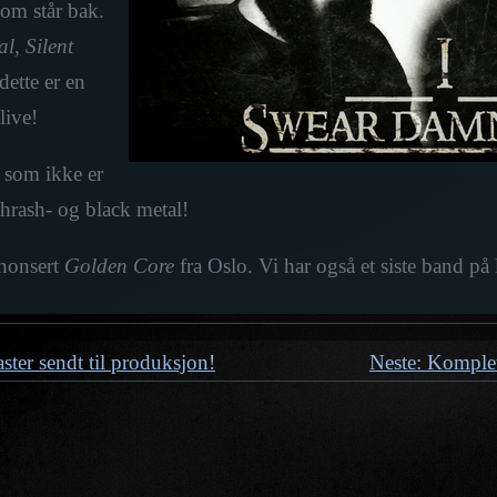
om står bak.
al
,
Silent
dette er en
live!
 som ikke er
thrash- og black metal!
nnonsert
Golden Core
fra Oslo. Vi har også et siste band på 
ter sendt til produksjon!
Neste: Komplet