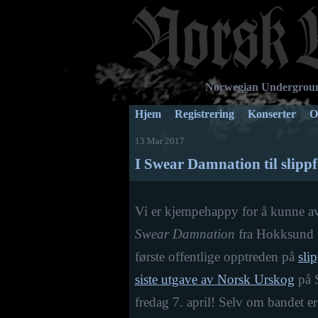
Norwegian Undergroun
Hjem
Registrering
Konserter
O
13 Mar 2017
I Swear Damnation til slippf
Vi er kjempehappy for å kunne av
Swear Damnation
fra Hokksund v
første offentlige opptreden på
sli
siste utgave av Norsk Urskog
på S
fredag 7. april! Selv om bandet er r