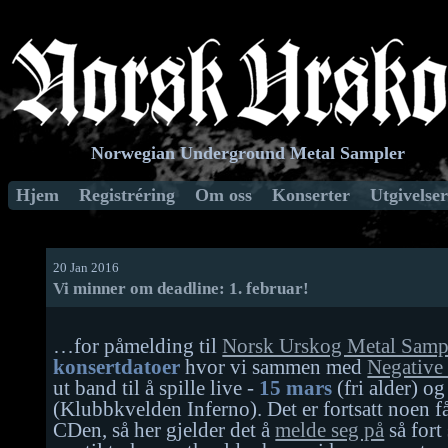
Norwegian Underground Metal Sampler
Hjem
Registréring
Om oss
Konserter
Utgivelser
20 Jan 2016
Vi minner om deadline: 1. februar!
…for påmelding til
Norsk Urskog Metal Samp
konsertdatoer
hvor vi sammen med
Negative
ut band til å spille live -
15 mars
(fri alder) o
(Klubbkvelden Inferno). Det er fortsatt noen få
CDen, så her gjelder det å
melde seg på
så fort