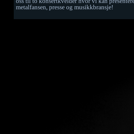
oss til to konsertkvelder hvor vi kan presenter
metalfansen, presse og musikkbransje!